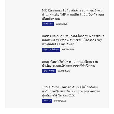
MK Restaurants จับมือ AirAsia ชวนฉลองวันแม่
ผ่านแคมเปญ “MK พาแม่กิน ลุ้นบินญี่ปุ่น” ตลอด
เดือนสิงหาคม
05/08/2026
การตลาด
ธนชาตประกันภัย ร่วมส่งต่อโอกาสทางการศึกษา
สนับสนุนอาหารกลางวันนักเรียน โครงการ “ครู
ประกันภัยจิตอาสา 2569”
05/08/2026
กิจกรรมเพื่อสังคม
อมตะ น้อมรำลึกในพระมหากรุณาธิคุณ ร่วม
บำเพ็ญกุศลสมเด็จพระราชชนนีพันปีหลวง
05/08/2026
อุตสาหกรรม
TCMA จับมือ แคนาดา ดันเทคโนโลยีดักจับ
คาร์บอนเครื่องแรกในไทย ปูทางอุตสาหกรรม
ปูนซีเมนต์สู่ Net Zero 2050
04/08/2026
พลังงาน