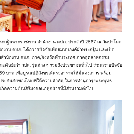
พระกฐินพระราชทาน สำนักงาน คปภ. ประจำปี 2567 ณ วัดป่าโมก
ักงาน คปภ. ได้ถวายปัจจัยเพื่อสมทบองค์ผ้าพระกฐิน และเปิด
งของสำนักงาน คปภ. ภาค/จังหวัดทั่วประเทศ ภาคอุตสาหกรรม
ะศิษย์เก่า วปส. รุ่นต่าง ๆ รวมถึงประชาชนทั่วไป ร่วมถวายปัจจัย
2.59 บาท เพื่อบูรณปฏิสังขรณ์พระอารามให้มั่นคงถาวร พร้อม
ประกันภัยของไทยที่ให้ความสำคัญในการทำนุบำรุงพระพุทธ
กิดความเป็นสิริมงคลแก่ทุกฝ่ายที่มีส่วนร่วมต่อไป