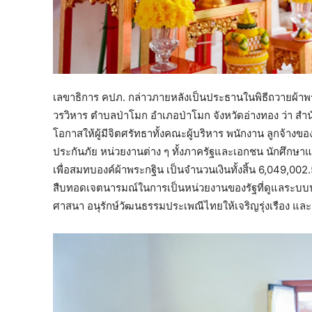
เลขาธิการ คปภ. กล่าวภายหลังเป็นประธานในพิธีถวายผ้า
วรวิหาร ตำบลป่าโมก อำเภอป่าโมก จังหวัดอ่างทอง ว่า สำน
โอกาสให้ผู้มีจิตศรัทธาทั้งคณะผู้บริหาร พนักงาน ลูกจ้า
ประกันภัย หน่วยงานต่าง ๆ ทั้งภาครัฐและเอกชน นักศึกษาแล
เพื่อสมทบองค์ผ้าพระกฐิน เป็นจำนวนเงินทั้งสิ้น 6,049,00
สืบทอดเจตนารมณ์ในการเป็นหน่วยงานของรัฐที่ดูแลระบบ
ศาสนา อนุรักษ์วัฒนธรรมประเพณีไทยให้เจริญรุ่งเรือง และเ