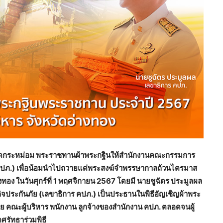
ปรดกระหม่อม พระราชทานผ้าพระกฐินให้สำนักงานคณะกรรมการ
 คปภ.) เพื่อน้อมนำไปถวายแด่พระสงฆ์จำพรรษากาลถ้วนไตรมาส
ทอง ในวันศุกร์ที่ 1 พฤศจิกายน 2567 โดยมี นายชูฉัตร ประมูลผล
ประกันภัย (เลขาธิการ คปภ.) เป็นประธานในพิธีอัญเชิญผ้าพระ
 คณะผู้บริหาร พนักงาน ลูกจ้างของสำนักงาน คปภ. ตลอดจนผู้
ศรัทธาร่วมพิธี