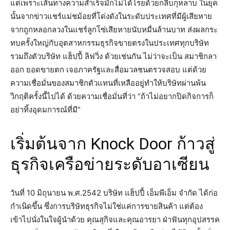
แต่เพราะเส้นทางความสำเร็จมักไม่ได้โรยด้วยกลีบกุหลาบ ในยุค
นั้นจากข่าวแชร์แม่ชม้อยที่โด่งดังในระดับประเทศที่มีผู้เสียหาย
จากถูกหลอกลวงในแชร์ลูกโซ่เสียหายนับหมื่นล้านบาท ส่งผลกระ
ทบครั้งใหญ่กับอุตสาหกรรมธุรกิจขายตรงในประเทศทุกบริษัท
รวมถึงตัวบริษัท แฮ็ปปี้ ลิฟวิ่ง ด้วยเช่นกัน ไม่ว่าจะเป็น สมาชิกลา
ออก ยอดขายตก เจอภาครัฐและสื่อมวลชนตรวจสอบ แต่ด้วย
ความเชื่อมั่นของสมาชิกตัวแทนที่เหลืออยู่ทำให้บริษัทผ่านพ้น
วิกฤติครั้งนี้ไปได้ ด้วยความเชื่อมั่นที่ว่า “ถ้าไม่อยากปิดกิจการก็
อย่าทิ้งอุดมการณ์ที่มี”
เริ่มต้นจาก Knock Door ก้าวสู่
ธุรกิจเครือข่ายระดับอาเซียน
วันที่ 10 มิถุนายน พ.ศ.2542 บริษัท แฮ็ปปี้ เอ็มพีเอ็ม จำกัด ได้ก่อ
กำเนิดขึ้น ซึ่งการบริษัทธุรกิจไม่ใช่แค่การขายสินค้า แต่ต้อง
เข้าไปนั่งในใจผู้นำด้วย คุณสุกิจและคุณอารยา ฝ่าฟันทุกอุปสรรค