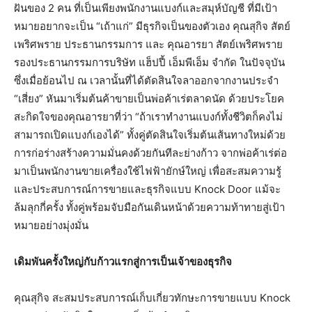
ฝันของ 2 คน ที่เป็นเพียงพนักงานแบงก์และสมุห์บัญชี ที่มีเป้า
หมายอยากจะเป็น “เถ้าแก่” มีธุรกิจเป็นของตัวเอง คุณสุกิจ สัตย์
เพริศพราย ประธานกรรมการ และ คุณอารยา สัตย์เพริศพราย
รองประธานกรรมการบริษัท แฮ็ปปี้ เอ็มพีเอ็ม จำกัด ในปัจจุบัน
ซึ่งเมื่อย้อนไป ณ เวลานั้นที่ได้ตัดสินใจลาออกจากงานประจำ
“เสี่ยง” หันมาเริ่มต้นค้าขายเป็นพ่อค้าเร่ตลาดนัด ด้วยประโยค
สะกิดใจของคุณอารยาที่ว่า “ถ้าเราทำงานแบงก์ทั้งชีวิตก็คงไม่
สามารถเปิดแบงก์เองได้” ทั้งคู่ตัดสินใจเริ่มต้นเส้นทางใหม่ด้วย
การก่อร่างสร้างความมั่นคงด้วยกันทีละย่างก้าว จากพ่อค้าเร่ต่อ
มาเป็นพนักงานขายเครื่องใช้ไฟฟ้ายักษ์ใหญ่ เพื่อสะสมความรู้
และประสบการณ์การขายและธุรกิจแบบ Knock Door แม้จะ
ล้มลุกกี่ครั้ง ทั้งคู่พร้อมจับมือกันเดินหน้าด้วยความท้าทายสู่เป้า
หมายอย่างมุ่งมั่น
เดิมพันครั้งใหญ่กับก้าวแรกสู่การเป็นเจ้าของธุรกิจ
คุณสุกิจ สะสมประสบการณ์เก็บเกี่ยวทักษะการขายแบบ Knock