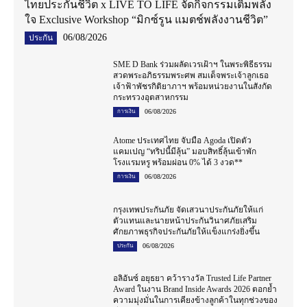
ไทยประกันชีวิต x LIVE TO LIFE จัดกิจกรรมเติมพลัง
ใจ Exclusive Workshop “มิกซ์รูน แมตช์พลังงานชีวิต”
06/08/2026
ประกัน
SME D Bank ร่วมผลัดเวรเฝ้าฯ ในพระพิธีธรรม
สวดพระอภิธรรมพระศพ สมเด็จพระเจ้าลูกเธอ
เจ้าฟ้าพัชรกิติยาภาฯ พร้อมหน่วยงานในสังกัด
กระทรวงอุตสาหกรรม
06/08/2026
การเงิน
Atome ประเทศไทย จับมือ Agoda เปิดตัว
แคมเปญ “ทริปนี้มีลุ้น” มอบสิทธิ์ลุ้นเข้าพัก
โรงแรมหรู พร้อมผ่อน 0% ได้ 3 งวด**
06/08/2026
การเงิน
กรุงเทพประกันภัย จัดเสวนาประกันภัยให้แก่
ตัวแทนและนายหน้าประกันวินาศภัยเสริม
ศักยภาพธุรกิจประกันภัยให้แข็งแกร่งยิ่งขึ้น
06/08/2026
ประกัน
อลิอันซ์ อยุธยา คว้ารางวัล Trusted Life Partner
Award ในงาน Brand Inside Awards 2026 ตอกย้ำ
ความมุ่งมั่นในการเคียงข้างลูกค้าในทุกช่วงของ