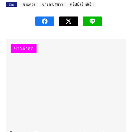
ขายตรง
ขายตรงสีขาว
แฮ็ปปี้ เอ็มพีเอ็ม
Tags
ข่าวล่าสุด