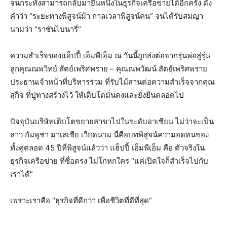
จนกระทั่งสามารถกลับมายืนหนึ่งในธุรกิจเครือข่ายได้อีกครั้ง ดั่ง
คำว่า “ระยะทางพิสูจน์ม้า กาลเวลาพิสูจน์คน” จนได้รับสมญา
นามว่า “ราชันไบนารี่”
ความสำเร็จของแฮ็ปปี้ เอ็มพีเอ็ม ณ วันนี้ถูกส่งต่อจากรุ่นพ่อสู่รุ่น
ลูกคุณณพวิทย์ สัตย์เพริศพราย – คุณณพวัฒน์ สัตย์เพริศพราย
ประธานเจ้าหน้าที่บริหารร่วม ที่รับไม้สานต่อความสำเร็จจากคุณ
สุกิจ ที่ปูทางสร้างไว้ ให้เติบโตมั่นคงและยั่งยืนตลอดไป
ปัจจุบันบริษัทเติบโตขยายสาขาไปในระดับอาเซียน ไม่ว่าจะเป็น
ลาว กัมพูชา มาเลเซีย เวียดนาม นี่คือบทพิสูจน์ความอดทนของ
ทั้งคู่ตลอด 45 ปีที่พิสูจน์แล้วว่า แฮ็ปปี้ เอ็มพีเอ็ม คือ ตัวจริงใน
ธุรกิจเครือข่าย ที่ซื่อตรง ไม่โกหกใคร “แค่เปิดใจก็สำเร็จไปกับ
เราได้”
เพราะเราคือ “ธุรกิจที่ดีกว่า เพื่อชีวิตที่ดีที่สุด”