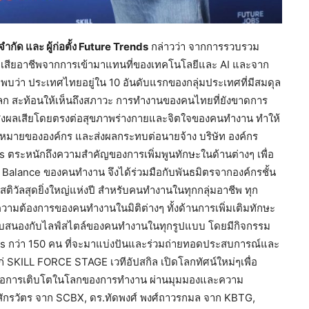
จำกัด และ ผู้ก่อตั้ง Future Trends
กล่าวว่า จากการรวบรวม
สูญเสียอาชีพจากการเข้ามาแทนที่ของเทคโนโลยีและ AI และจาก
ว่า ประเทศไทยอยู่ใน 10 อันดับแรกของกลุ่มประเทศที่มีสมดุล
โลก สะท้อนให้เห็นถึงสภาวะ การทำงานของคนไทยที่ยังขาดการ
่งส่งผลเสียโดยตรงต่อสุขภาพร่างกายและจิตใจของคนทำงาน ทำให้
หมายขององค์กร และส่งผลกระทบต่อนายจ้าง บริษัท องค์กร
ระหนักถึงความสำคัญของการเพิ่มพูนทักษะในด้านต่างๆ เพื่อ
 Balance ของคนทำงาน จึงได้ร่วมมือกับพันธมิตรจากองค์กรชั้น
ติวัลสุดยิ่งใหญ่แห่งปี สำหรับคนทำงานในทุกกลุ่มอาชีพ ทุก
มต้องการของคนทำงานในมิติต่างๆ ทั้งด้านการเพิ่มเติมทักษะ
่ตอบสนองกับไลฟ์สไตล์ของคนทำงานในทุกรูปแบบ โดยมีกิจกรรม
akers กว่า 150 คน ที่จะมาแบ่งปันและร่วมถ่ายทอดประสบการณ์และ
่ SKILL FORCE STAGE เวทีอัปสกิล เปิดโลกทัศน์ใหม่ๆเพื่อ
่อการเติบโตในโลกของการทำงาน ผ่านมุมมองและความ
์ สักรวัตร จาก SCBX, ดร.ทัดพงศ์ พงศ์ถาวรกมล จาก KBTG,