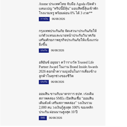
Atome ประเทศไทย จับมือ Agoda เปิดตัว
แคมเปญ “ทริปนี้มีลุ้น” มอบสิทธิ์ลุ้นเข้าพัก
โรงแรมหรู พร้อมผ่อน 0% ได้ 3 งวด**
06/08/2026
การเงิน
กรุงเทพประกันภัย จัดเสวนาประกันภัยให้
แก่ตัวแทนและนายหน้าประกันวินาศภัย
เสริมศักยภาพธุรกิจประกันภัยให้แข็งแกร่ง
ยิ่งขึ้น
06/08/2026
ประกัน
อลิอันซ์ อยุธยา คว้ารางวัล Trusted Life
Partner Award ในงาน Brand Inside Awards
2026 ตอกย้ำความมุ่งมั่นในการเคียงข้าง
ลูกค้าในทุกช่วงของชีวิต
06/08/2026
ประกัน
ออมสิน ขานรับมาตรการ ธปท. เร่งเติม
สภาพคล่อง SMEs เปิดสินเชื่อ “ออมสิน
เติมตังค์ เสริมสภาพคล่อง” วงเงินรวม
2,000 ลบ.วงเงินกู้สูงสุด 100% ของหลัก
ประกัน ผ่อนนานสูงสุด 10 ปี
06/08/2026
SME