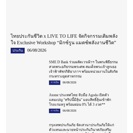
ไทยประกันชีวิต x LIVE TO LIFE จัดกิจกรรมเติมพลัง
ใจ Exclusive Workshop “มิกซ์รูน แมตช์พลังงานชีวิต”
06/08/2026
ประกัน
SME D Bank ร่วมผลัดเวรเฝ้าฯ ในพระพิธีธรรม
สวดพระอภิธรรมพระศพ สมเด็จพระเจ้าลูกเธอ
เจ้าฟ้าพัชรกิติยาภาฯ พร้อมหน่วยงานในสังกัด
กระทรวงอุตสาหกรรม
06/08/2026
การเงิน
Atome ประเทศไทย จับมือ Agoda เปิดตัว
แคมเปญ “ทริปนี้มีลุ้น” มอบสิทธิ์ลุ้นเข้าพัก
โรงแรมหรู พร้อมผ่อน 0% ได้ 3 งวด**
06/08/2026
การเงิน
กรุงเทพประกันภัย จัดเสวนาประกันภัยให้แก่
ตัวแทนและนายหน้าประกันวินาศภัยเสริม