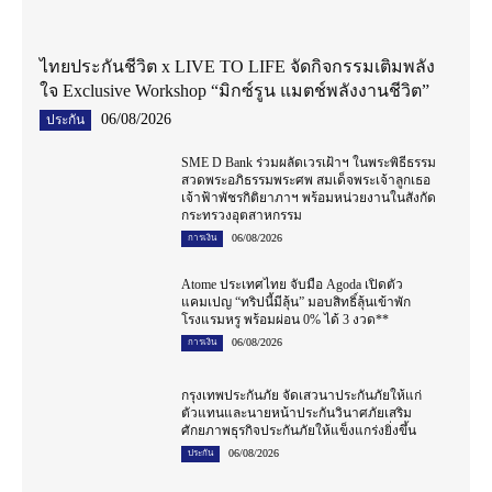
ไทยประกันชีวิต x LIVE TO LIFE จัดกิจกรรมเติมพลัง
ใจ Exclusive Workshop “มิกซ์รูน แมตช์พลังงานชีวิต”
06/08/2026
ประกัน
SME D Bank ร่วมผลัดเวรเฝ้าฯ ในพระพิธีธรรม
สวดพระอภิธรรมพระศพ สมเด็จพระเจ้าลูกเธอ
เจ้าฟ้าพัชรกิติยาภาฯ พร้อมหน่วยงานในสังกัด
กระทรวงอุตสาหกรรม
06/08/2026
การเงิน
Atome ประเทศไทย จับมือ Agoda เปิดตัว
แคมเปญ “ทริปนี้มีลุ้น” มอบสิทธิ์ลุ้นเข้าพัก
โรงแรมหรู พร้อมผ่อน 0% ได้ 3 งวด**
06/08/2026
การเงิน
กรุงเทพประกันภัย จัดเสวนาประกันภัยให้แก่
ตัวแทนและนายหน้าประกันวินาศภัยเสริม
ศักยภาพธุรกิจประกันภัยให้แข็งแกร่งยิ่งขึ้น
06/08/2026
ประกัน