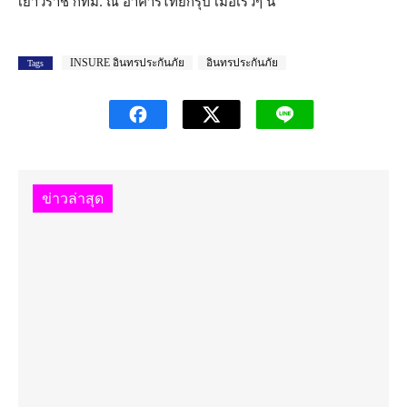
เยาวราช กทม. ณ อาคารไทยกรุ๊ป เมื่อเร็วๆ นี้
INSURE อินทรประกันภัย
อินทรประกันภัย
Tags
ข่าวล่าสุด