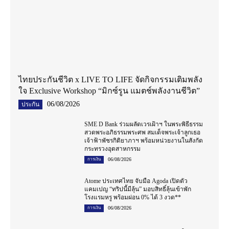
ไทยประกันชีวิต x LIVE TO LIFE จัดกิจกรรมเติมพลัง
ใจ Exclusive Workshop “มิกซ์รูน แมตช์พลังงานชีวิต”
06/08/2026
ประกัน
SME D Bank ร่วมผลัดเวรเฝ้าฯ ในพระพิธีธรรม
สวดพระอภิธรรมพระศพ สมเด็จพระเจ้าลูกเธอ
เจ้าฟ้าพัชรกิติยาภาฯ พร้อมหน่วยงานในสังกัด
กระทรวงอุตสาหกรรม
06/08/2026
การเงิน
Atome ประเทศไทย จับมือ Agoda เปิดตัว
แคมเปญ “ทริปนี้มีลุ้น” มอบสิทธิ์ลุ้นเข้าพัก
โรงแรมหรู พร้อมผ่อน 0% ได้ 3 งวด**
06/08/2026
การเงิน