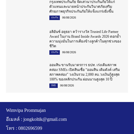
กรุงเทพประกันภัย จัดเสวนาประกันภัยให้แก่
ตัวแทนและนายหน้าประกันวินาศภัยเสริม
ศักยภาพธุรกิจประกันภัยให้แข็งแกร่งยิ่งขึ้น
06/08/2026
ประกัน
อลิอันซ์ อยุธยา คว้ารางวัล Trusted Life Partner
Award ในงาน Brand Inside Awards 2026 ตอกย้ำ
ความมุ่งมั่นในการเคียงข้างลูกค้าในทุกช่วงของ
ชีวิต
06/08/2026
ประกัน
ออมสิน ขานรับมาตรการ ธปท. เร่งเติมสภาพ
คล่อง SMEs เปิดสินเชื่อ “ออมสิน เติมตังค์ เสริม
สภาพคล่อง” วงเงินรวม 2,000 ลบ.วงเงินกู้สูงสุด
100% ของหลักประกัน ผ่อนนานสูงสุด 10 ปี
06/08/2026
SME
Wimvipa Prommajan
อีเมลล์ :
jongkoltik@gmail.com
โทร : 0802696599