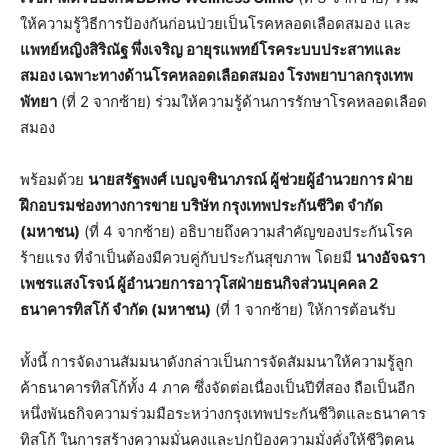
ให้ความรู้วิธีการป้องกันก่อนป่วยเป็นโรคหลอดเลือดสมอง และ
แพทย์หญิงสิริณัฐ
พึ่งเจริญ
อายุรแพทย์โรคระบบประสาทและ
สมอง
เฉพาะทางด้านโรคหลอดเลือดสมอง
โรงพยาบาลกรุงเทพ
พัทยา
(ที่ 2 จากซ้าย) ร่วมให้ความรู้ด้านการรักษาโรคหลอดเลือด
สมอง
พร้อมด้วย
นายสรัฐพงศ์
เบญจชินาภรณ์
ผู้ช่วยผู้อำนวยการ
ฝ่าย
ฝึกอบรมช่องทางการขาย
บริษัท
กรุงเทพประกันชีวิต
จำกัด
(
มหาชน
)
(ที่ 4 จากซ้าย) อธิบายถึงความสำคัญของประกันโรค
ร้ายแรง ที่จำเป็นต้องมีควบคู่กับประกันสุขภาพ โดยมี
นางอัจฉรา
เพชรแสงโรจน์
ผู้อำนวยการอาวุโสฝ่ายธนกิจส่วนบุคคล
2
ธนาคารทิสโก้
จำกัด
(
มหาชน
)
(ที่ 1 จากซ้าย) ให้การต้อนรับ
ทั้งนี้ การจัดงานสัมมนาดังกล่าวเป็นการจัดสัมมนาให้ความรู้ลูก
ค้าธนาคารทิสโก้ทั้ง 4 ภาค ซึ่งจัดต่อเนื่องเป็นปีที่สอง ถือเป็นอีก
หนึ่งพันธกิจความร่วมมือระหว่างกรุงเทพประกันชีวิตและธนาคาร
ทิสโก้ ในการสร้างความมั่นคงและปกป้องความมั่งคั่งให้ชีวิตคน