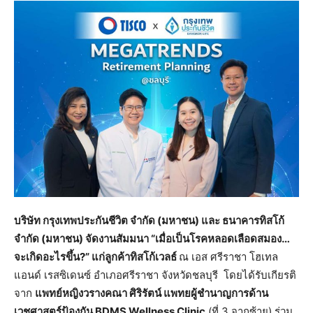
บริษัท
กรุงเทพประกันชีวิต
จำกัด
(
มหาชน
)
และ ธนาคารทิสโก้
จำกัด
(
มหาชน
)
จัดงานสัมมนา
“เมื่อเป็นโรคหลอดเลือดสมอง…
จะเกิดอะไรขึ้น?” แก่ลูกค้าทิสโก้เวลธ์
ณ เอส ศรีราชา โฮเทล
แอนด์ เรสซิเดนซ์ อำเภอศรีราชา จังหวัดชลบุรี โดยได้รับเกียรติ
จาก
แพทย์หญิงวรางคณา
ศิริรัตน์
แพทยผู้ชำนาญการด้าน
เวชศาสตร์ป้องกัน
BDMS Wellness Clinic
(ที่ 3 จากซ้าย) ร่วม