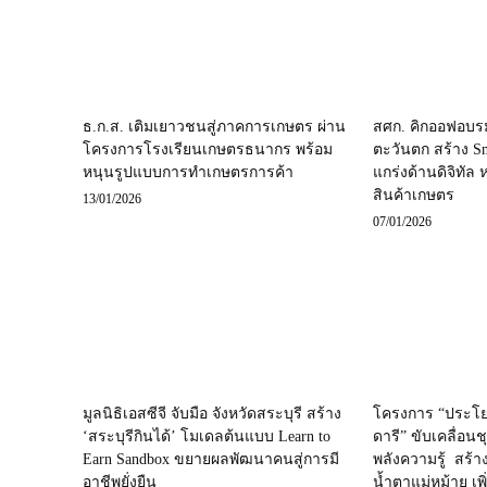
ธ.ก.ส. เติมเยาวชนสู่ภาคการเกษตร ผ่าน
สศก. คิกออฟอบร
โครงการโรงเรียนเกษตรธนากร พร้อม
ตะวันตก สร้าง Sm
หนุนรูปแบบการทำเกษตรการค้า
แกร่งด้านดิจิทัล
สินค้าเกษตร
13/01/2026
07/01/2026
มูลนิธิเอสซีจี จับมือ จังหวัดสระบุรี สร้าง
โครงการ “ประโยช
‘สระบุรีกินได้’ โมเดลต้นแบบ Learn to
ดารี” ขับเคลื่อนช
Earn Sandbox ขยายผลพัฒนาคนสู่การมี
พลังความรู้ สร้
อาชีพยั่งยืน
น้ำตาแม่หม้าย เพิ