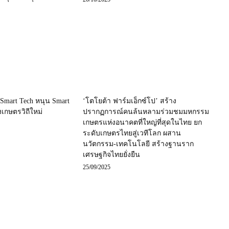
อ Smart Tech หนุน Smart
‘โตโยต้า ฟาร์มเอ็กซ์โป’ สร้าง
งเกษตรวิถีใหม่
ปรากฏการณ์คนล้นหลามร่วมชมมหกรรม
เกษตรแห่งอนาคตที่ใหญ่ที่สุดในไทย ยก
ระดับเกษตรไทยสู่เวทีโลก ผสาน
นวัตกรรม-เทคโนโลยี สร้างฐานราก
เศรษฐกิจไทยยั่งยืน
25/09/2025