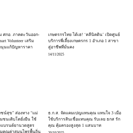
ม ศกอ. ภาคตะวันออก-
เกษตรกรไทย ได้เฮ! ‘คลีนิคดิน’ เปิดศูนย์
art Volunteer เสริม
บริการพี่เลี้ยงเกษตรกร 1 อำเภอ 1 สาขา
 หนุนแก้ปัญหาราคา
สู่อาชีพที่มั่นคง
14/11/2025
น์สุข” ส่องทาง “แม่
ธ.ก.ส. จัดแคมเปญแทนคุณ แทนใจ 3 เมื่อ
ุมชนเติบโตยั่งยืน ใช้
ใช้บริการสินเชื่อแทนคุณ รับเลย ธกส รัก
างแบรนด์ยานวดสูตร
คุณ คุ้มครองสูงสุด 1 แสนบาท
่มคุณค่าสมุนไพรพื้นถิ่น
20/10/2025