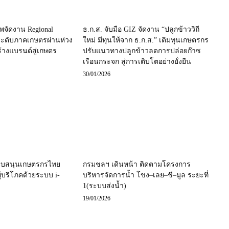
าพจัดงาน Regional
ธ.ก.ส. จับมือ GIZ จัดงาน “ปลูกข้าววิถี
ระดับภาคเกษตรผ่านห่วง
ใหม่ มีทุนให้จาก ธ.ก.ส.” เติมทุนเกษตรกร
ร้างแบรนด์สู่เกษตร
ปรับแนวทางปลูกข้าวลดการปล่อยก๊าซ
เรือนกระจก สู่การเติบโตอย่างยั่งยืน
30/01/2026
 สนับสนุนเกษตรกรไทย
กรมชลฯ เดินหน้า ติดตามโครงการ
ู้บริโภคด้วยระบบ i-
บริหารจัดการน้ำ โขง–เลย–ชี–มูล ระยะที่
1(ระบบส่งน้ำ)
19/01/2026