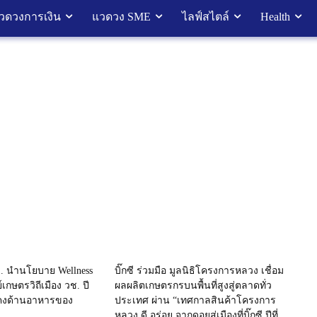
วดวงการเงิน
แวดวง SME
ไลฟ์สไตล์
Health
อว. นำนโยบาย Wellness
บิ๊กซี ร่วมมือ มูลนิธิโครงการหลวง เชื่อม
์เกษตรวิถีเมือง วช. ปี
ผลผลิตเกษตรกรบนพื้นที่สูงสู่ตลาดทั่ว
่นคงด้านอาหารของ
ประเทศ ผ่าน “เทศกาลสินค้าโครงการ
หลวง ดี อร่อย จากดอยสู่เมืองที่บิ๊กซี ปีที่